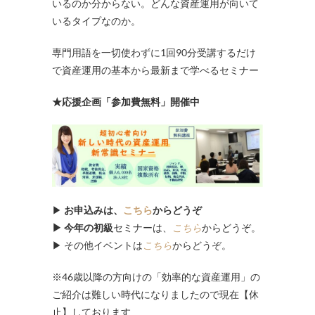
いるのか分からない。どんな資産運用が向いて
いるタイプなのか。
専門用語を一切使わずに1回90分受講するだけ
で資産運用の基本から最新まで学べるセミナー
★応援企画「参加費無料」開催中
▶
お申込みは、
こちら
からどうぞ
▶ 今年の初級
セミナーは、
こちら
からどうぞ。
▶ その他イベントは
こちら
からどうぞ。
※46歳以降の方向けの「効率的な資産運用」の
ご紹介は難しい時代になりましたので現在【休
止】しております