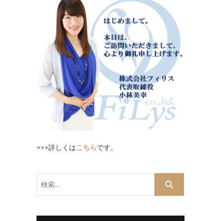
>>>詳しくは
こちら
です。
検
索…