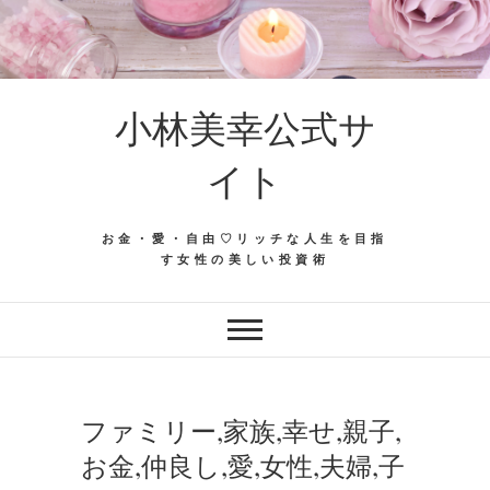
Skip
to
content
小林美幸公式サ
イト
お金・愛・自由♡リッチな人生を目指
す女性の美しい投資術
ファミリー,家族,幸せ,親子,
お金,仲良し,愛,女性,夫婦,子