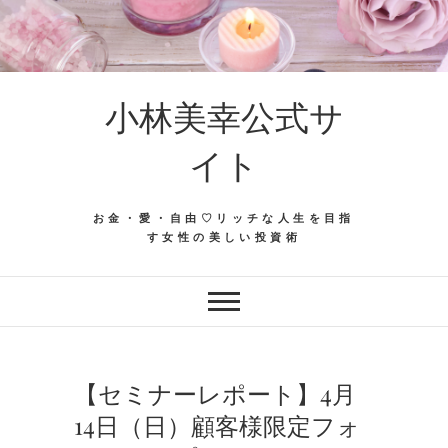
Skip
to
content
小林美幸公式サ
イト
お金・愛・自由♡リッチな人生を目指
す女性の美しい投資術
【セミナーレポート】4月
14日（日）顧客様限定フォ