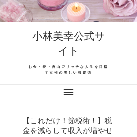
Skip
to
content
小林美幸公式サ
イト
お金・愛・自由♡リッチな人生を目指
す女性の美しい投資術
【これだけ！節税術！】税
金を減らして収入が増やせ