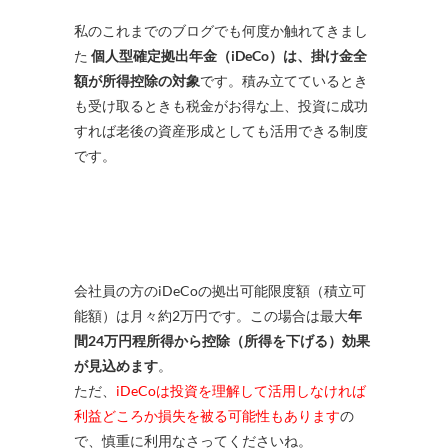
私のこれまでのブログでも何度か触れてきまし
た
個人型確定拠出年金（iDeCo）は、掛け金全
額が所得控除の対象
です。積み立てているとき
も受け取るときも税金がお得な上、投資に成功
すれば老後の資産形成としても活用できる制度
です。
会社員の方のiDeCoの拠出可能限度額（積立可
能額）は月々約2万円です。この場合は最大
年
間24万円程所得から控除（所得を下げる）効果
が見込めます
。
ただ、
iDeCoは投資を理解して活用しなければ
利益どころか損失を被る可能性もあります
の
で、慎重に利用なさってくださいね。