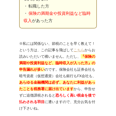
・ 転職した方
・
保険の満期金や投資利益など臨時
収入
があった方
※私には関係ない、節税のことを早く教えて！
という方は、この記事を飛ばして
こちら
からお
読みいただいて構いません。ただし、
『保険の
満期や投資利益など、臨時収入が入った方』の
申告漏れが多い
のです。保険会社も証券会社も
暗号資産（仮想通貨）会社も銀行もFX会社も、
あらゆる金融機関は必ず、あなたに利益があっ
たことを税務署に届け出ています
から、申告せ
ずに追徴課税されると
恐ろしく高い税金を後で
払わされる羽目
に遭いますので、充分お気を付
け下さいね。