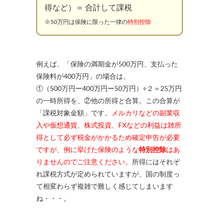
得など）＝ 合計して課税
※50万円は保険に限った一律の
特別控除
例えば、「保険の満期金が500万円、支払った
保険料が400万円」の場合は、
①（500万円ー400万円ー50万円）÷２＝25万円
の一時所得を、②他の所得と合算。この合算が
「課税対象金額」です。
メルカリなどの副業収
入や仮想通貨、株式投資、FXなどの利益は雑所
得として必ず税金がかかるため確定申告が必要
ですが、例に挙げた保険のような
特別控除
はあ
りませんのでご注意ください。
所得にはそれぞ
れ課税方式が定められていますが、国の制度っ
て相変わらず複雑で難しく感じてしまいます
ね・・・。