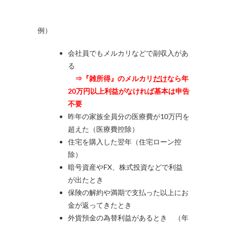
例）
会社員でもメルカリなどで副収入があ
る
⇒『雑所得』のメルカリ
だけ
なら年
20万円以上利益がなければ基本は申告
不要
昨年の家族全員分の医療費が10万円を
超えた（医療費控除）
住宅を購入した翌年（住宅ローン控
除）
暗号資産やFX、株式投資などで利益
が出たとき
保険の解約や満期で支払った以上にお
金が返ってきたとき
外貨預金の為替利益があるとき （年