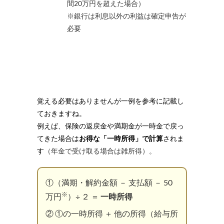
間20万円を超えた場合）
※銀行は利息以外の利益は確定申告が
必要
覚える必要はありませんが一例を参考に記載し
ておきますね。
例えば、保険の返戻金や満期金が一時金で戻っ
てきた場合は
お得な「一時所得」で計算
されま
す
（年金で受け取る場合は雑所得）。
①（満期・解約金額 － 支払額 － 50
※
万円
）÷ ２ ＝
一時所得
② ①の一時所得
＋ 他の所得（給与所