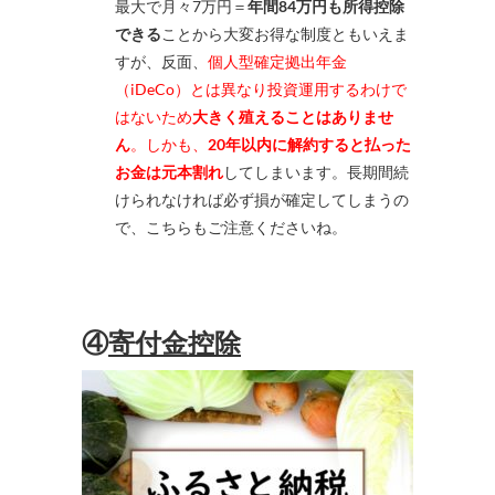
最大で月々7万円＝
年間84万円も所得控除
できる
ことから大変お得な制度ともいえま
すが、反面、
個人型確定拠出年金
（iDeCo）とは異なり投資運用するわけで
はないため
大きく殖えることはありませ
ん
。しかも、
20年以内に解約すると払った
お金は元本割れ
してしまいます。長期間続
けられなければ必ず損が確定してしまうの
で、こちらもご注意くださいね。
④
寄付金控除